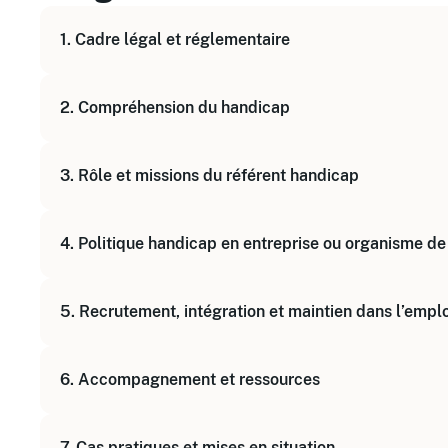
1. Cadre légal et réglementaire
Comprendre les obligations légales (loi Avenir 
2. Compréhension du handicap
Connaître les droits et devoirs du référent hand
Définitions et typologies des handicaps
3. Rôle et missions du référent handicap
Déconstruire les stéréotypes et préjugés
Positionnement et posture professionnelle
4. Politique handicap en entreprise ou organisme de
Coordination des actions internes et externes
Communication et sensibilisation
Élaboration et mise en œuvre d’une politique h
5. Recrutement, intégration et maintien dans l’emplo
Gestion de la déclaration obligatoire d’emploi 
Mise en place d’aménagements et adaptations
Stratégies de sourcing inclusif
6. Accompagnement et ressources
Accompagnement à l’intégration
Prévention des inaptitudes et maintien dans l’em
Mobilisation des acteurs internes et partenaires
7. Cas pratiques et mises en situation