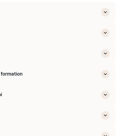
professionnel, DOETH)
icap
 formation
andicap
i
des travailleurs handicapés (DOETH)
ploi
 externes