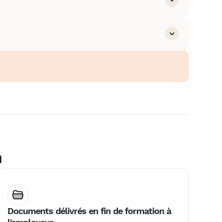
 aides financières
s cas concrets
es
n
Documents délivrés en fin de formation à