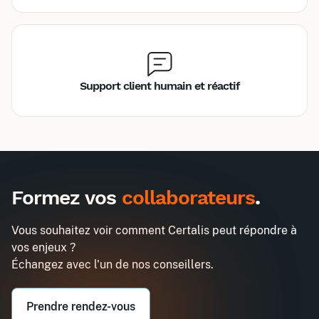
Support client humain et réactif
Inter
Intra
990€
2580€
A destination des entreprises uniquement
Formez vos
collaborateurs
.
Améliorer la performance des
Demander un devis
achats grâce au digital et à l'IA
Vous souhaitez voir comment Certalis peut répondre à
Entreprise*
vos enjeux ?
Échangez avec l'un de nos conseillers.
Email professionnel*
Prendre rendez-vous