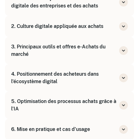
digitale des entreprises et des achats
Comprendre les mutations digitales impactant
2. Culture digitale appliquée aux achats
les achats
Identifier les bénéfices et défis de la
Développer une culture digitale adaptée à la
digitalisation
3. Principaux outils et offres e-Achats du
fonction achats
marché
Sensibilisation aux concepts clés : Cloud, Big
Data, IA, Blockchain
Présentation des solutions digitales
4. Positionnement des acheteurs dans
disponibles
l'écosystème digital
Analyse des fonctionnalités et cas d'usage
Rôle et responsabilités dans la transformation
5. Optimisation des processus achats grâce à
digitale
l'IA
Intégration de l'IA dans les processus achats
Automatisation des tâches répétitives
6. Mise en pratique et cas d'usage
Utilisation de l'IA pour la prise de décision et
la négociation