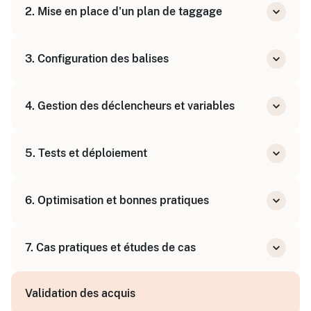
2. Mise en place d'un plan de taggage
Concepts clés : balises, déclencheurs,
variables, Data Layer
Élaboration d'une stratégie de tracking
3. Configuration des balises
Identification des besoins et des objectifs
Création et gestion des balises analytics et
4. Gestion des déclencheurs et variables
publicitaires
Utilisation des modèles de balises
Paramétrage des règles de déclenchement
5. Tests et déploiement
Création et utilisation des variables
personnalisées
Utilisation du mode Aperçu et débogage
6. Optimisation et bonnes pratiques
Gestion des versions et publication
Analyse des données collectées
7. Cas pratiques et études de cas
Optimisation des performances du site
Collaboration et gestion des espaces de
Mise en œuvre sur des exemples concrets
travail
Validation des acquis
Travaux individuels et construction d'un plan