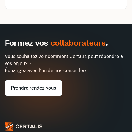
Inter
Intra
990€
2580€
A destination des entreprises uniquement
Formez vos
collaborateurs
.
Améliorer la performance de son
Demander un devis
site avec Google Tag Manager
Vous souhaitez voir comment Certalis peut répondre à
Entreprise*
vos enjeux ?
Échangez avec l'un de nos conseillers.
Email professionnel*
Prendre rendez-vous
Téléphone professionnel*