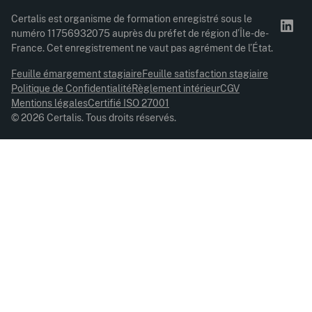
Certalis est organisme de formation enregistré sous le
numéro 11756932075 auprès du préfet de région d’Île-de-
France. Cet enregistrement ne vaut pas agrément de l’État.
Feuille émargement stagiaire
Feuille satisfaction stagiaire
Politique de Confidentialité
Règlement intérieur
CGV
Mentions légales
Certifié ISO 27001
© 2026 Certalis. Tous droits réservés.