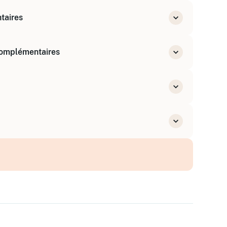
ravail
taires
epartie obligatoire en repos)
lémentaires
complémentaires
s
ps partiels
mplémentaires
ctées (CSG/RDS, net imposable, net social)
ures supplémentaires