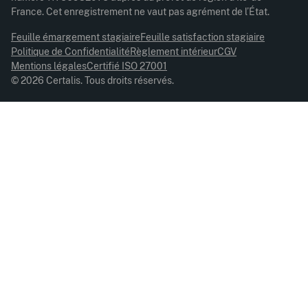
France. Cet enregistrement ne vaut pas agrément de l’État.
Feuille émargement stagiaire
Feuille satisfaction stagiaire
Politique de Confidentialité
Règlement intérieur
CGV
Mentions légales
Certifié ISO 27001
© 2026 Certalis. Tous droits réservés.