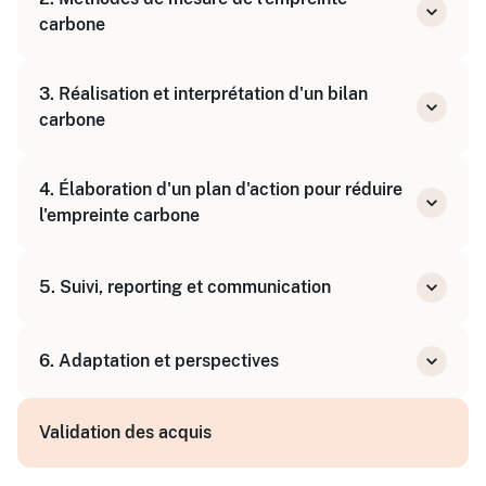
Impact des activités humaines sur le climat
carbone
Bilan Carbone®
3. Réalisation et interprétation d'un bilan
Bilan des Gaz à Effet de Serre (BEGES)
carbone
Base Empreinte de l'ADEME
Collecte des données
4. Élaboration d'un plan d'action pour réduire
Calcul des émissions directes et indirectes
l'empreinte carbone
Analyse des résultats
Identification des leviers d'action
5. Suivi, reporting et communication
Priorisation des actions
Financement et mise en œuvre
Mise en place d'indicateurs de suivi
6. Adaptation et perspectives
Reporting interne et externe
Actions de compensation des émissions
Atténuation et adaptation au changement
résiduelles
Validation des acquis
climatique
Intégration dans la stratégie globale de