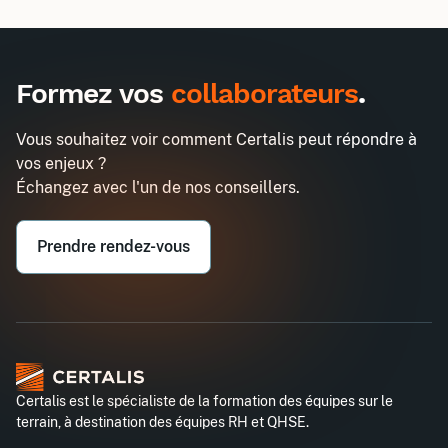
Inter
Intra
990€
2580€
A destination des entreprises uniquement
Formez vos
collaborateurs
.
Réduire son empreinte carbone
Demander un devis
Entreprise*
Vous souhaitez voir comment Certalis peut répondre à
vos enjeux ?
Email professionnel*
Échangez avec l'un de nos conseillers.
Prendre rendez-vous
Téléphone professionnel*
Certalis est le spécialiste de la formation des équipes sur le
terrain, à destination des équipes RH et QHSE.