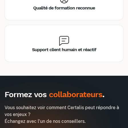
Qualité de formation reconnue
Support client humain et réactif
Inter
Intra
990€
2580€
A destination des entreprises uniquement
Formez vos
collaborateurs
.
Analyser vos données grâce à
Demander un devis
l'intelligence artificielle
Vous souhaitez voir comment Certalis peut répondre à
Entreprise*
vos enjeux ?
Échangez avec l'un de nos conseillers.