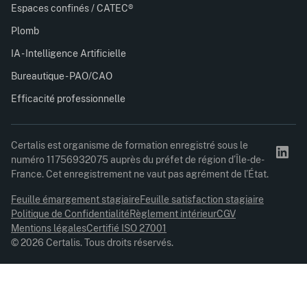
Espaces confinés / CATEC®
Plomb
IA - Intelligence Artificielle
Bureautique - PAO/CAO
Efficacité professionnelle
Certalis est organisme de formation enregistré sous le
numéro 11756932075 auprès du préfet de région d’Île-de-
France. Cet enregistrement ne vaut pas agrément de l’État.
Feuille émargement stagiaire
Feuille satisfaction stagiaire
Politique de Confidentialité
Règlement intérieur
CGV
Mentions légales
Certifié ISO 27001
© 2026 Certalis. Tous droits réservés.