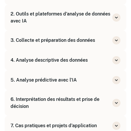
Définition et concepts clés
2. Outils et plateformes d'analyse de données
Applications de l'IA dans l'analyse de données
avec IA
Présentation des outils accessibles aux non-
3. Collecte et préparation des données
informaticiens
Initiation à l'utilisation pratique des outils
Sources de données
4. Analyse descriptive des données
Nettoyage et structuration des données
Statistiques de base
5. Analyse prédictive avec l'IA
Visualisation des données
Principes du machine learning
6. Interprétation des résultats et prise de
Mise en œuvre d'analyses prédictives simples
décision
Comprendre les insights générés
7. Cas pratiques et projets d'application
Utilisation des résultats dans un contexte