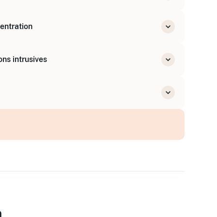
entration
n
ons intrusives
la durée
ne distraction
es priorités
ets
e
n