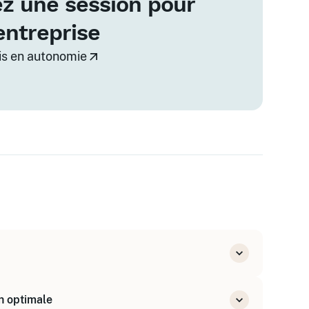
z une session pour
entreprise
vis en autonomie
tion
on optimale
il (open space, télétravail)