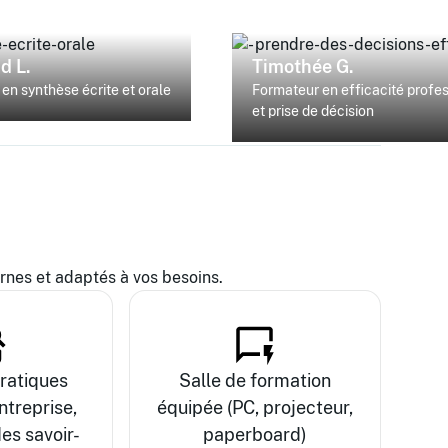
d L.
Timothée G.
en synthèse écrite et orale
Formateur en efficacité profe
et prise de décision
es et adaptés à vos besoins.
ratiques
Salle de formation
ntreprise,
équipée (PC, projecteur,
es savoir-
paperboard)