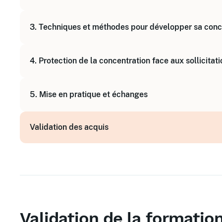
Organiser son espace de travail
3. Techniques et méthodes pour développer sa conc
Gérer les interruptions et les sollicitations
Utiliser des outils pour favoriser la concentratio
Exercices pratiques pour améliorer l'attention
4. Protection de la concentration face aux sollicitati
Méthodes pour maintenir la concentration dans 
Stratégies pour se recentrer rapidement après u
Identifier les sources de distraction numérique
5. Mise en pratique et échanges
Apprendre à dire non et gérer les interruptions
Utiliser des techniques de gestion du temps et d
Expérimenter les méthodes sur ses propres proj
Validation des acquis
Partager les retours d'expérience avec le group
Recevoir des feedbacks du formateur expert
Validation de la formatio