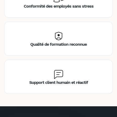
Conformité des employés sans stress
Qualité de formation reconnue
Support client humain et réactif
Inter
Intra
990€
2580€
A destination des entreprises uniquement