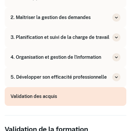
Identifier les attentes des managers et des
2. Maîtriser la gestion des demandes
équipes
Définir les trois missions clés du métier
Pratiquer le questionnement systématique
3. Planification et suivi de la charge de travail
Hiérarchiser les demandes selon l'importance
et l'urgence
Utiliser des outils de planification
4. Organisation et gestion de l'information
Mettre sous contrôle la charge de travail de
l'équipe
Classer méthodiquement les dossiers
5. Développer son efficacité professionnelle
Faciliter l'accès aux informations
Appliquer des méthodes pour optimiser son
Validation des acquis
organisation
Améliorer la communication et la
collaboration au sein du service
Validation de la formation