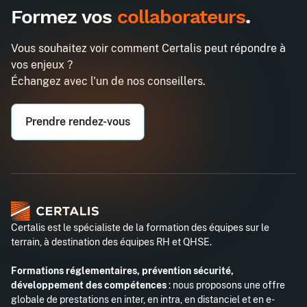
Formez vos
collaborateurs
.
Assistant(e) : les 3 missions clés du
Demander un devis
métier
Vous souhaitez voir comment Certalis peut répondre à
Entreprise*
vos enjeux ?
Échangez avec l'un de nos conseillers.
Email professionnel*
Prendre rendez-vous
Téléphone professionnel*
Certalis est le spécialiste de la formation des équipes sur le
terrain, à destination des équipes RH et QHSE.
Formations réglementaires, prévention sécurité,
développement des compétences
: nous proposons une offre
globale de prestations en inter, en intra, en distanciel et en e-