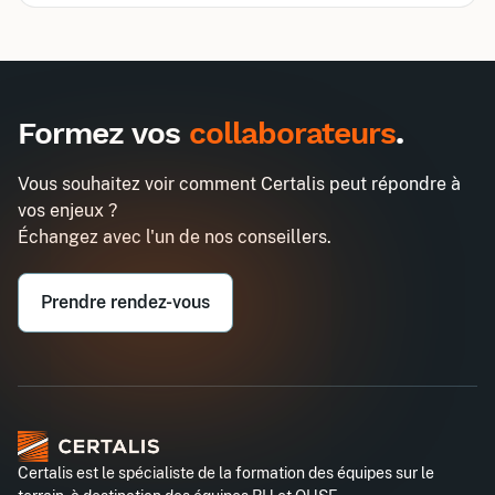
Inter
Intra
990€
2580€
A destination des entreprises uniquement
Formez vos
collaborateurs
.
Les fondamentaux du contrôle de
Demander un devis
gestion
Vous souhaitez voir comment Certalis peut répondre à
Entreprise*
vos enjeux ?
Échangez avec l'un de nos conseillers.
Email professionnel*
Prendre rendez-vous
Téléphone professionnel*
Certalis est le spécialiste de la formation des équipes sur le