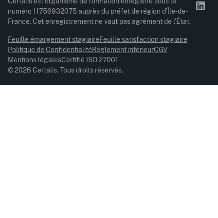
Certalis est organisme de formation enregistré sous le
numéro 11756932075 auprès du préfet de région d’Île-de-
France. Cet enregistrement ne vaut pas agrément de l’État.
Feuille émargement stagiaire
Feuille satisfaction stagiaire
Politique de Confidentialité
Règlement intérieur
CGV
Mentions légales
Certifié ISO 27001
© 2026 Certalis. Tous droits réservés.