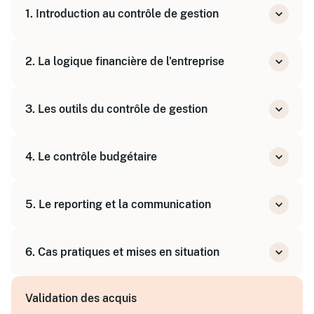
1. Introduction au contrôle de gestion
Définition, enjeux et missions
2. La logique financière de l'entreprise
Rôle du contrôleur de gestion comme
business partner
Comprendre les documents financiers clés
3. Les outils du contrôle de gestion
(bilan, compte de résultat)
Analyse des coûts et des marges
Méthodes de calcul des coûts (coût complet,
4. Le contrôle budgétaire
coût variable)
Élaboration et suivi des budgets
Analyse des écarts entre prévisionnel et
Tableaux de bord et indicateurs de
5. Le reporting et la communication
réalisé
performance
Mise en place d'actions correctives
Construction des rapports de gestion
6. Cas pratiques et mises en situation
Présentation des résultats aux opérationnels
Exercices d'application sur des situations
Validation des acquis
concrètes