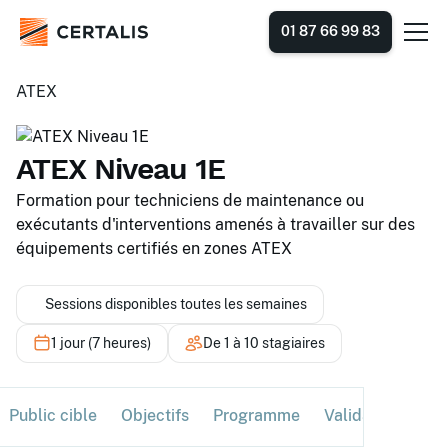
01 87 66 99 83
ATEX
ATEX Niveau 1E
Formation pour techniciens de maintenance ou
exécutants d'interventions amenés à travailler sur des
équipements certifiés en zones ATEX
Sessions disponibles toutes les semaines
1 jour (7 heures)
De 1 à 10 stagiaires
Public cible
Objectifs
Programme
Validation
Ses