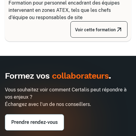
Formation pour personnel encadrant des équipes
intervenant en zones ATEX, tels que les chefs
d'équipe ou responsables de site
Voir cette formation
Inter
450€
A destination des entreprises uniquement
Formez vos
collaborateurs
.
ATEX Niveau 1E
Demander un devis
Obtenez un devis personnalisé pour votre
Vous souhaitez voir comment Certalis peut répondre à
entreprise dans l'heure
vos enjeux ?
Email professionnel*
Échangez avec l'un de nos conseillers.
Téléphone professionnel*
Prendre rendez-vous