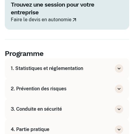
Trouvez une session pour votre
entreprise
Faire le devis en autonomie
Programme
1. Statistiques et réglementation
Les statistiques des Accidents du Travail
2. Prévention des risques
Les dispositions réglementaires
Droits, obligations et responsabilités
Les partenaires de la prévention et leur rôle
3. Conduite en sécurité
Les différents acteurs de l'entreprise et leurs
obligations
Les risques liés à l'utilisation des chariots
Que faire en cas d'accident ?
4. Partie pratique
Catégories de chariots à conducteur porté
Processus menant à l'AT et à la MP