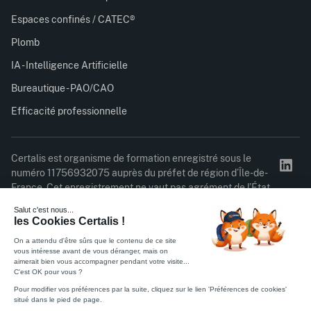
Espaces confinés / CATEC®
Plomb
IA - Intelligence Artificielle
Bureautique - PAO/CAO
Efficacité professionnelle
Certalis est organisme de formation enregistré sous le
numéro 11756932075 auprès du préfet de région d’Île-de-
France. Cet enregistrement ne vaut pas agrément de l’État.
Feuille émargement stagiaire
Feuille satisfaction stagiaire
Politique de Confidentialité
Règlement intérieur
CGV
Mentions légales
Certifié ISO 27001
© 2026 Certalis. Tous droits réservés.