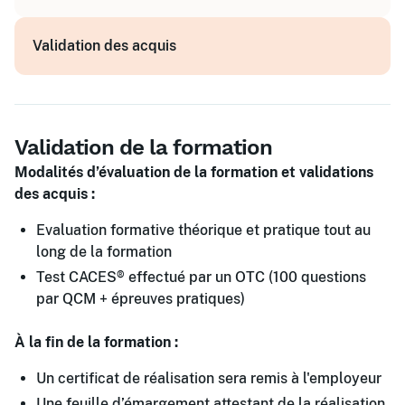
Technologie et spécificités des engins
Risques et sanctions liés à la prise de
Analyse des zones de travail
Prise de poste et fin de poste
substances
Validation des acquis
Prise de poste, adéquations, vérifications,
La stabilité des chariots
essais
Règles d'utilisation des chariots
Conduite et manœuvres des chariots
Techniques d'utilisation et de stockage
Fin de poste, entretien, maintenance
Les vérifications
Équipements de Protection Individuelle (EPI)
Validation de la formation
La signalisation
Modalités d’évaluation de la formation et validations
des acquis :
Evaluation formative théorique et pratique tout au
long de la formation
Test CACES® effectué par un OTC (100 questions
par QCM + épreuves pratiques)
À la fin de la formation :
Un certificat de réalisation sera remis à l'employeur
Une feuille d’émargement attestant de la réalisation