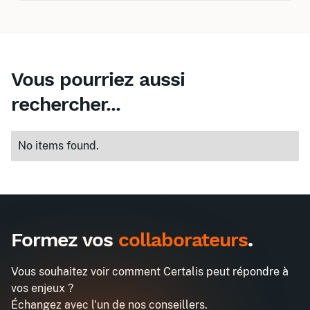
Vous pourriez aussi
rechercher...
No items found.
Inter
Intra
380€
680€
A destination des entreprises uniquement
Formez vos
collaborateurs
.
CACES® R489 - Cat. 5
Demander un devis
Obtenez un devis personnalisé pour votre
Vous souhaitez voir comment Certalis peut répondre à
entreprise dans l'heure
vos enjeux ?
Email professionnel*
Échangez avec l'un de nos conseillers.