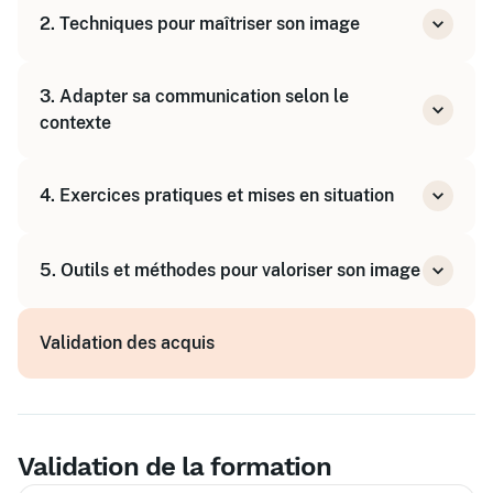
2. Techniques pour maîtriser son image
Présentation des codes de la télévision
applicables
Posture et gestuelle devant la caméra
3. Adapter sa communication selon le
Gestion du regard et de l'expression faciale
contexte
Importance de l'éclairage et du cadrage
Prise de parole en petit groupe
4. Exercices pratiques et mises en situation
Animation de réunions à distance
Captation vidéo et interventions devant un
Simulations d'interventions en distanciel
large public
5. Outils et méthodes pour valoriser son image
Feedbacks personnalisés du formateur
Utilisation des outils numériques adaptés
Validation des acquis
Conseils pour préparer ses interventions
Stratégies pour maintenir l'attention et
l'impact
Validation de la formation