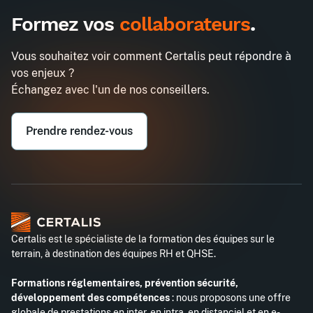
1485€
1290€
A destination des entreprises uniquement
Formez vos
collaborateurs
.
3h chrono pour valoriser son image
Demander un devis
en distanciel
Vous souhaitez voir comment Certalis peut répondre à
Entreprise*
vos enjeux ?
Échangez avec l'un de nos conseillers.
Email professionnel*
Prendre rendez-vous
Téléphone professionnel*
Certalis est le spécialiste de la formation des équipes sur le
terrain, à destination des équipes RH et QHSE.
Formations réglementaires, prévention sécurité,
développement des compétences
: nous proposons une offre
globale de prestations en inter, en intra, en distanciel et en e-