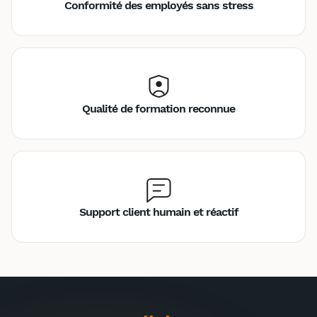
Conformité des employés sans stress
Qualité de formation reconnue
Support client humain et réactif
Inter
Intra
1485€
1290€
A destination des entreprises uniquement