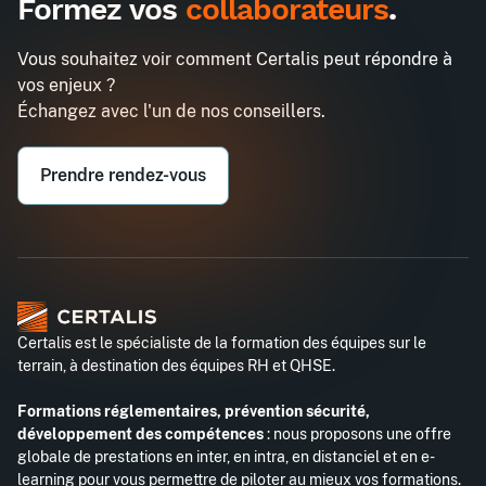
Formez vos
collaborateurs
.
3h chrono pour construire des
Demander un devis
arguments percutants
Vous souhaitez voir comment Certalis peut répondre à
Entreprise*
vos enjeux ?
Échangez avec l'un de nos conseillers.
Email professionnel*
Prendre rendez-vous
Téléphone professionnel*
Certalis est le spécialiste de la formation des équipes sur le
terrain, à destination des équipes RH et QHSE.
Formations réglementaires, prévention sécurité,
développement des compétences
: nous proposons une offre
globale de prestations en inter, en intra, en distanciel et en e-
learning pour vous permettre de piloter au mieux vos formations.