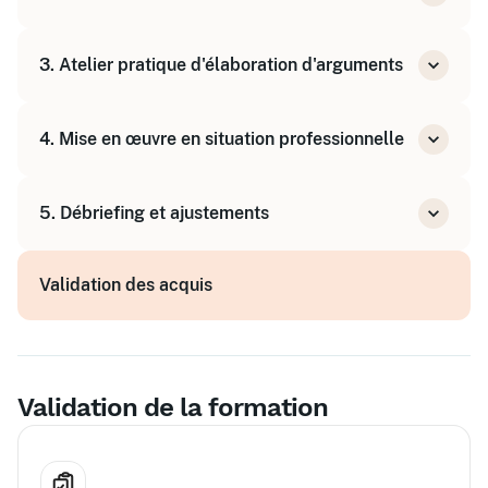
Identifier les éléments clés d'un argument
Techniques pour formuler des arguments
efficace
3. Atelier pratique d'élaboration d'arguments
clairs et impactants
Adapter ses arguments selon le profil de
Exercices en groupe avec accompagnement
l'interlocuteur
4. Mise en œuvre en situation professionnelle
du formateur
Amélioration collective des arguments
Application des arguments sur ses propres
5. Débriefing et ajustements
projets
Retour d'expérience sur la mise en œuvre
Validation des acquis
Conseils et expertises complémentaires du
formateur
Validation de la formation