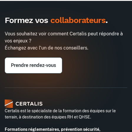
Inter
Intra
990€
2580€
A destination des entreprises uniquement
Formez vos
collaborateurs
.
Travailler sa voix pour s'affirmer à
Demander un devis
l'oral
Vous souhaitez voir comment Certalis peut répondre à
Entreprise*
vos enjeux ?
Échangez avec l'un de nos conseillers.
Email professionnel*
Prendre rendez-vous
Téléphone professionnel*
Certalis est le spécialiste de la formation des équipes sur le
terrain, à destination des équipes RH et QHSE.
Formations réglementaires, prévention sécurité,