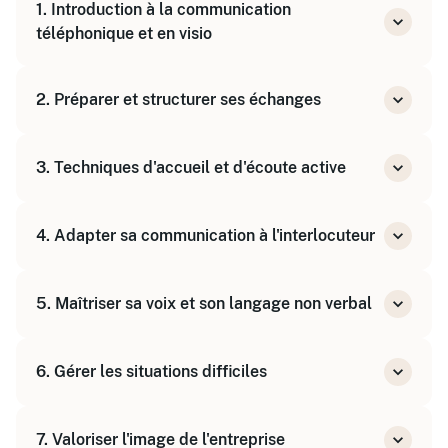
1. Introduction à la communication
téléphonique et en visio
Comprendre les spécificités de la
2. Préparer et structurer ses échanges
communication à distance
Identifier les enjeux et bonnes pratiques
Organiser son entretien téléphonique ou visio
3. Techniques d'accueil et d'écoute active
Se programmer pour être disponible et
concentré
Accueillir avec pertinence et
4. Adapter sa communication à l'interlocuteur
professionnalisme
Pratiquer l'écoute active et reformuler
Identifier les profils et attentes
5. Maîtriser sa voix et son langage non verbal
Adapter son langage et son attitude
Utiliser sa voix pour renforcer son impact
6. Gérer les situations difficiles
Gérer sa gestuelle en visio
Traiter les objections et conflits
7. Valoriser l'image de l'entreprise
Garder le contrôle et rester positif