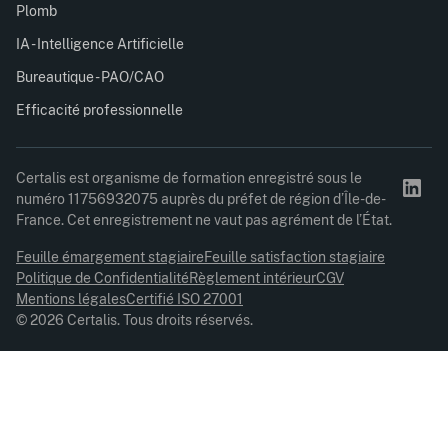
Plomb
IA - Intelligence Artificielle
Bureautique - PAO/CAO
Efficacité professionnelle
Certalis est organisme de formation enregistré sous le
numéro 11756932075 auprès du préfet de région d’Île-de-
France. Cet enregistrement ne vaut pas agrément de l’État.
Feuille émargement stagiaire
Feuille satisfaction stagiaire
Politique de Confidentialité
Règlement intérieur
CGV
Mentions légales
Certifié ISO 27001
© 2026 Certalis. Tous droits réservés.