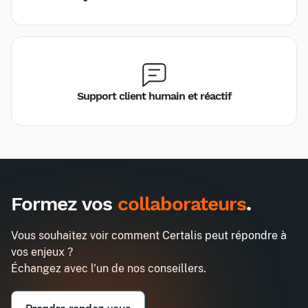
Support client humain et réactif
Inter
Intra
990€
2580€
A destination des entreprises uniquement
Formez vos
collaborateurs
.
Spécial Assistant(e)s : Mieux
Demander un devis
communiquer par téléphone ou en
Vous souhaitez voir comment Certalis peut répondre à
visio
vos enjeux ?
Entreprise*
Échangez avec l'un de nos conseillers.
Email professionnel*