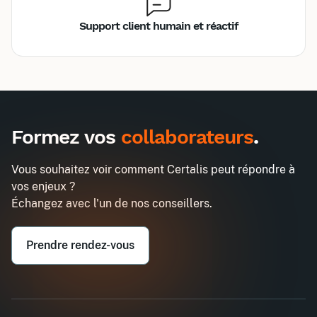
Support client humain et réactif
Inter
Intra
990€
2580€
A destination des entreprises uniquement
Formez vos
collaborateurs
.
Community Management
Demander un devis
Entreprise*
Vous souhaitez voir comment Certalis peut répondre à
vos enjeux ?
Email professionnel*
Échangez avec l'un de nos conseillers.
Prendre rendez-vous
Téléphone professionnel*