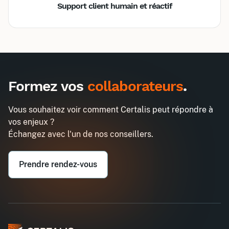
Support client humain et réactif
Inter
Intra
990€
2580€
A destination des entreprises uniquement
Formez vos
collaborateurs
.
Les bases de la paie
Demander un devis
Entreprise*
Vous souhaitez voir comment Certalis peut répondre à
vos enjeux ?
Email professionnel*
Échangez avec l'un de nos conseillers.
Prendre rendez-vous
Téléphone professionnel*