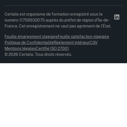
Certalis est organisme de formation enregistré sous le
numéro 11756932075 auprès du préfet de région d’Île-de-
France. Cet enregistrement ne vaut pas agrément de l’État.
Feuille émargement stagiaire
Feuille satisfaction stagiaire
Politique de Confidentialité
Règlement intérieur
CGV
Mentions légales
Certifié ISO 27001
© 2026 Certalis. Tous droits réservés.