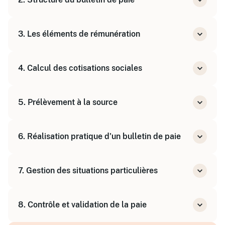
Obligations légales et documents liés à la
paie
Les différentes parties du bulletin
3. Les éléments de rémunération
Mentions obligatoires et interdites
Salaire de base, primes, indemnités
4. Calcul des cotisations sociales
Gestion des absences et congés payés
Bases, tranches, plafonds
5. Prélèvement à la source
Cotisations salariales et patronales
Calcul et application
6. Réalisation pratique d'un bulletin de paie
Différences entre net imposable, net social et
net à payer
Cas pratiques et exercices d'application
7. Gestion des situations particulières
Calcul du brut au net
Indemnisation des absences médicales
8. Contrôle et validation de la paie
Calcul des congés payés
Solde de tout compte et départ du salarié