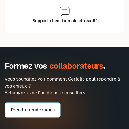
Support client humain et réactif
Inter
Intra
990€
2580€
A destination des entreprises uniquement
Formez vos
collaborateurs
.
Concevoir une action de formation
Demander un devis
Entreprise*
Vous souhaitez voir comment Certalis peut répondre à
vos enjeux ?
Email professionnel*
Échangez avec l'un de nos conseillers.
Prendre rendez-vous
Téléphone professionnel*