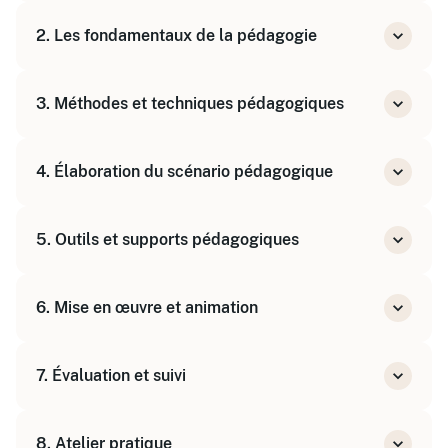
Comprendre les enjeux et objectifs
2. Les fondamentaux de la pédagogie
Analyser les besoins des apprenants
Principes de l'apprentissage
3. Méthodes et techniques pédagogiques
Adapter la formation aux objectifs et au
public
Varier les techniques pour susciter l'attention
4. Élaboration du scénario pédagogique
Engager et motiver les participants
Structurer la progression pédagogique
5. Outils et supports pédagogiques
Rédiger le scénario et choisir les supports
Sélectionner et créer des supports adaptés
6. Mise en œuvre et animation
Utiliser les outils numériques et innovants
Préparer l'animation
7. Évaluation et suivi
Gérer les interactions et dynamiser le groupe
Évaluer les compétences acquises
8. Atelier pratique
Mettre en place un plan d'action pour le retour