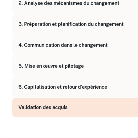
2. Analyse des mécanismes du changement
Différence entre projet et changement
Comprendre les réactions individuelles et collec
3. Préparation et planification du changement
Identifier les facteurs de résistance
Élaboration d'un plan d'accompagnement
4. Communication dans le changement
Identification des parties prenantes
Techniques de communication facilitantes
5. Mise en œuvre et pilotage
Mobilisation et engagement des équipes
Suivi des actions et ajustements
6. Capitalisation et retour d'expérience
Gestion des situations délicates
Évaluation des résultats
Validation des acquis
Partage des bonnes pratiques