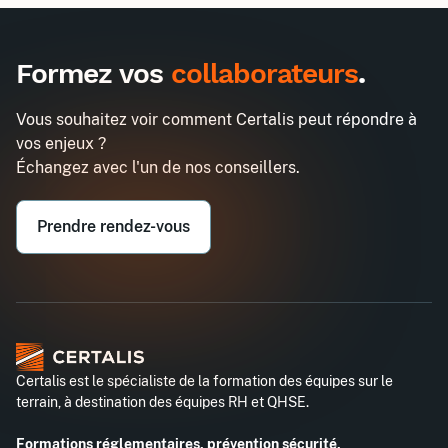
Inter
Intra
2475€
6450€
A destination des entreprises uniquement
Formez vos
collaborateurs
.
Approfondir la connaissance de soi-
Demander un devis
même et des autres
Vous souhaitez voir comment Certalis peut répondre à
Entreprise*
vos enjeux ?
Échangez avec l'un de nos conseillers.
Email professionnel*
Prendre rendez-vous
Téléphone professionnel*
Certalis est le spécialiste de la formation des équipes sur le
terrain, à destination des équipes RH et QHSE.
Formations réglementaires, prévention sécurité,