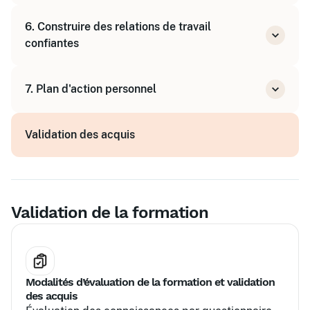
Identifier les sources de tension
6. Construire des relations de travail
Oser aborder les conflits
confiantes
Stratégies pour désamorcer les tensions
Créer des synergies positives
7. Plan d'action personnel
Coopérer de manière sereine
Définir ses axes de progrès
Validation des acquis
Programme de renforcement : un défi par
semaine pendant 7 semaines
Suivi personnalisé post-formation
Validation de la formation
Modalités d’évaluation de la formation et validation
des acquis