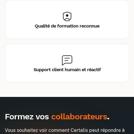
Qualité de formation reconnue
Support client humain et réactif
Inter
Intra
1485€
3870€
A destination des entreprises uniquement
Formez vos
collaborateurs
.
Mieux se connaître pour mieux
Demander un devis
travailler avec les autres
Vous souhaitez voir comment Certalis peut répondre à
Entreprise*