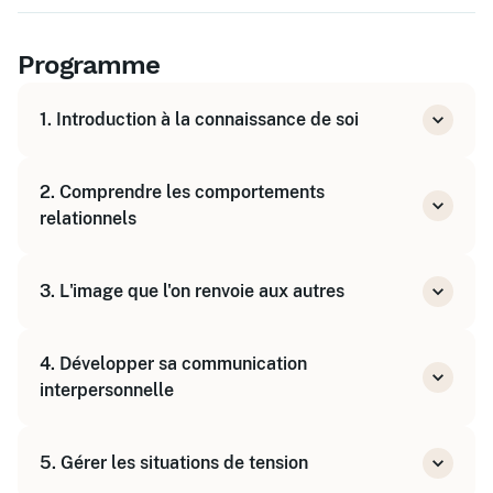
Programme
1. Introduction à la connaissance de soi
Présentation des objectifs et enjeux
2. Comprendre les comportements
Questionnaire de positionnement
relationnels
Identifier les différents types de
3. L'image que l'on renvoie aux autres
comportements
Reconnaître ses propres comportements
Analyse de l'impact de son comportement
4. Développer sa communication
Feedbacks personnalisés
interpersonnelle
Techniques d'écoute active
5. Gérer les situations de tension
Communication assertive