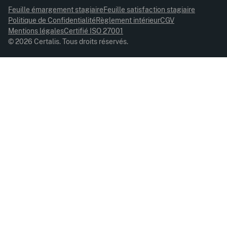
Feuille émargement stagiaire
Feuille satisfaction stagiaire
Politique de Confidentialité
Règlement intérieur
CGV
Mentions légales
Certifié ISO 27001
© 2026 Certalis. Tous droits réservés.