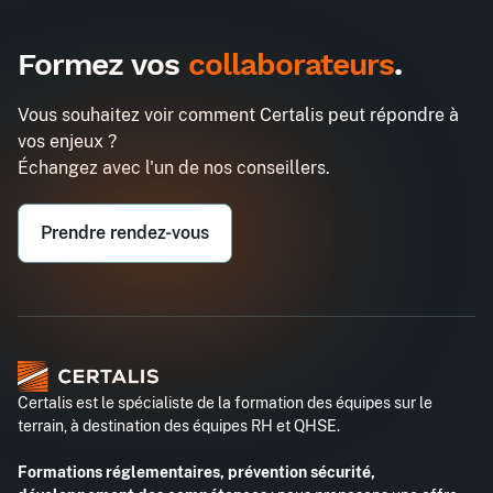
Inter
Intra
990€
2580€
A destination des entreprises uniquement
Formez vos
collaborateurs
.
Faire vivre une culture QSSE sur le
Demander un devis
terrain
Vous souhaitez voir comment Certalis peut répondre à
Entreprise*
vos enjeux ?
Échangez avec l'un de nos conseillers.
Email professionnel*
Prendre rendez-vous
Téléphone professionnel*
Certalis est le spécialiste de la formation des équipes sur le
terrain, à destination des équipes RH et QHSE.
Formations réglementaires, prévention sécurité,