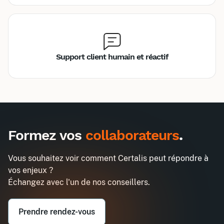
Support client humain et réactif
Inter
Intra
4455€
11610€
A destination des entreprises uniquement
Formez vos
collaborateurs
.
Responsable QSSE
Demander un devis
Entreprise*
Vous souhaitez voir comment Certalis peut répondre à
vos enjeux ?
Email professionnel*
Échangez avec l'un de nos conseillers.
Prendre rendez-vous
Téléphone professionnel*