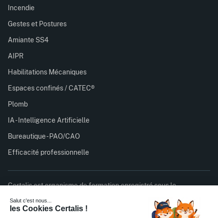
Incendie
Gestes et Postures
Amiante SS4
AIPR
Habilitations Mécaniques
Espaces confinés / CATEC®
Plomb
IA - Intelligence Artificielle
Bureautique - PAO/CAO
Efficacité professionnelle
Certalis est organisme de formation enregistré sous le
numéro 11756932075 auprès du préfet de région d’Île-de-
France. Cet enregistrement ne vaut pas agrément de l’État.