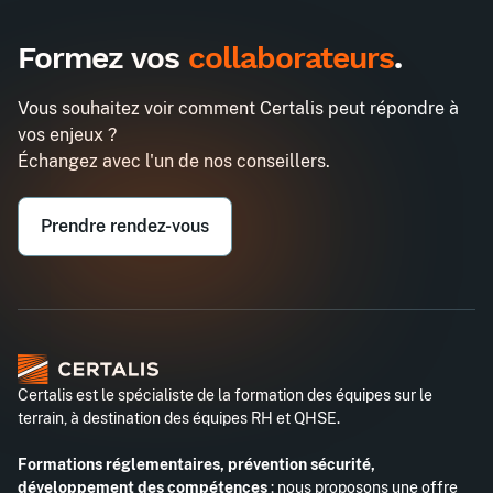
Inter
Intra
1485€
1290€
A destination des entreprises uniquement
Formez vos
collaborateurs
.
3h chrono pour organiser ses idées
Demander un devis
avec une carte mentale
Vous souhaitez voir comment Certalis peut répondre à
Entreprise*
vos enjeux ?
Échangez avec l'un de nos conseillers.
Email professionnel*
Prendre rendez-vous
Téléphone professionnel*
Certalis est le spécialiste de la formation des équipes sur le
terrain, à destination des équipes RH et QHSE.
Formations réglementaires, prévention sécurité,
développement des compétences
: nous proposons une offre