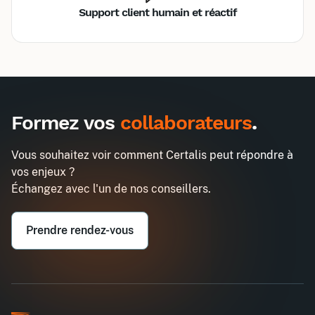
Support client humain et réactif
Inter
Intra
2970€
7740€
A destination des entreprises uniquement
Formez vos
collaborateurs
.
Chef de projet informatique
Demander un devis
Entreprise*
Vous souhaitez voir comment Certalis peut répondre à
vos enjeux ?
Email professionnel*
Échangez avec l'un de nos conseillers.
Prendre rendez-vous
Téléphone professionnel*