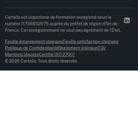
Certalis est organisme de formation enregistré sous le
numéro 11756932075 auprès du préfet de région d’Île-de-
France. Cet enregistrement ne vaut pas agrément de l’État.
Feuille émargement stagiaire
Feuille satisfaction stagiaire
Politique de Confidentialité
Règlement intérieur
CGV
Mentions légales
Certifié ISO 27001
© 2026 Certalis. Tous droits réservés.