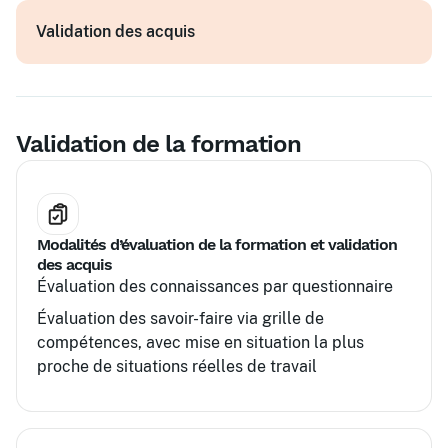
Études de cas réels
Collaboration avec les parties prenantes
Validation des acquis
Exercices de pilotage et prise de décision
Utilisation des outils numériques de gestion
de projet
Validation de la formation
Modalités d’évaluation de la formation et validation
des acquis
Évaluation des connaissances par questionnaire
Évaluation des savoir-faire via grille de
compétences, avec mise en situation la plus
proche de situations réelles de travail