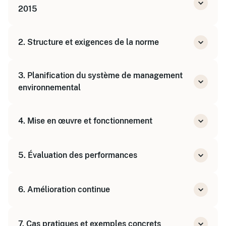
2015
Présentation générale de la norme
2. Structure et exigences de la norme
Contexte et enjeux du management
environnemental
Analyse détaillée des clauses 4 à 10
3. Planification du système de management
Exigences relatives au contexte de
environnemental
l'organisation
Parties intéressées et besoins
Identification des risques et opportunités
4. Mise en œuvre et fonctionnement
Objectifs environnementaux et planification
des actions
Ressources, compétences et sensibilisation
5. Évaluation des performances
Communication et documentation
Contrôle opérationnel
Surveillance, mesure et analyse
6. Amélioration continue
Audit interne et revue de direction
Non-conformités et actions correctives
7. Cas pratiques et exemples concrets
Opportunités d'amélioration