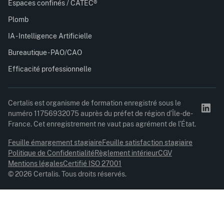
Espaces confinés / CATEC®
Plomb
IA - Intelligence Artificielle
Bureautique - PAO/CAO
Efficacité professionnelle
Certalis est organisme de formation enregistré sous le
numéro 11756932075 auprès du préfet de région d’Île-de-
France. Cet enregistrement ne vaut pas agrément de l’État.
Feuille émargement stagiaire
Feuille satisfaction stagiaire
Politique de Confidentialité
Règlement intérieur
CGV
Mentions légales
Certifié ISO 27001
© 2026 Certalis. Tous droits réservés.