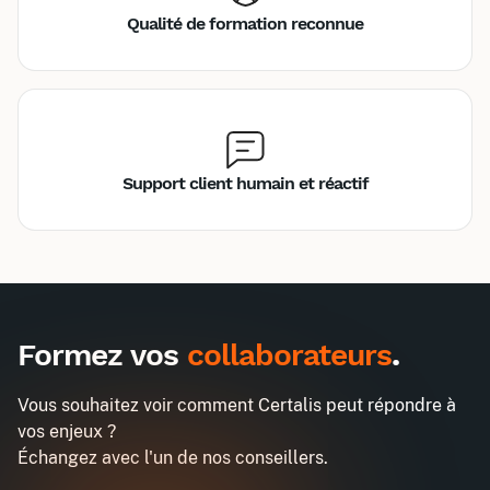
Qualité de formation reconnue
Support client humain et réactif
Inter
Intra
1485€
3870€
A destination des entreprises uniquement
Formez vos
collaborateurs
.
Guide pratique de la norme ISO
Demander un devis
14001 version 2015
Vous souhaitez voir comment Certalis peut répondre à
Entreprise*
vos enjeux ?
Échangez avec l'un de nos conseillers.
Email professionnel*