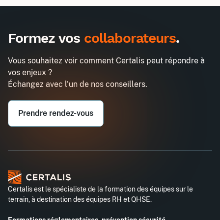
Inter
Intra
990€
2580€
A destination des entreprises uniquement
Formez vos
collaborateurs
.
Argumenter : un levier pour
Demander un devis
convaincre
Vous souhaitez voir comment Certalis peut répondre à
Entreprise*
vos enjeux ?
Échangez avec l'un de nos conseillers.
Email professionnel*
Prendre rendez-vous
Téléphone professionnel*
Certalis est le spécialiste de la formation des équipes sur le
terrain, à destination des équipes RH et QHSE.
Formations réglementaires, prévention sécurité,