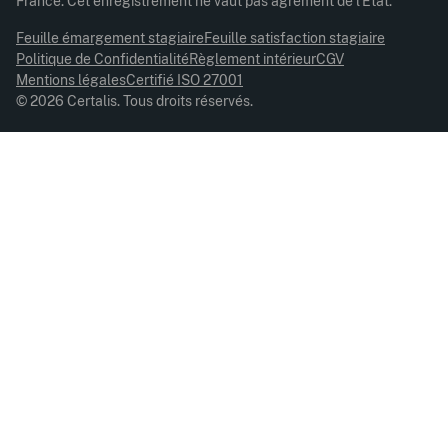
France. Cet enregistrement ne vaut pas agrément de l’État.
Feuille émargement stagiaire
Feuille satisfaction stagiaire
Politique de Confidentialité
Règlement intérieur
CGV
Mentions légales
Certifié ISO 27001
© 2026 Certalis. Tous droits réservés.