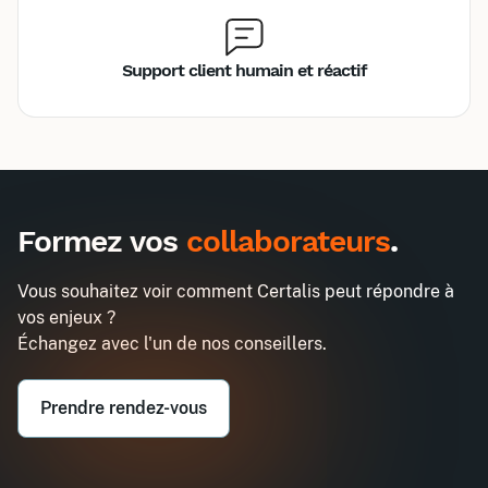
Support client humain et réactif
Inter
Intra
990€
2580€
A destination des entreprises uniquement
Formez vos
collaborateurs
.
Prospecter et gagner de nouveaux
Demander un devis
clients
Vous souhaitez voir comment Certalis peut répondre à
Entreprise*
vos enjeux ?
Échangez avec l'un de nos conseillers.
Email professionnel*
Prendre rendez-vous
Téléphone professionnel*