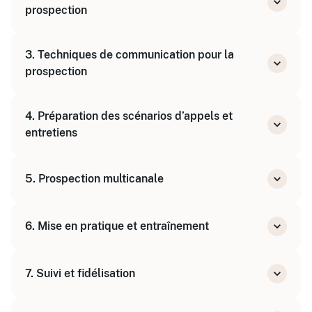
prospection
Identifier les cibles et segments de marché
Élaborer un plan de prospection structuré
3. Techniques de communication pour la
Mettre en place un tableau de bord de suivi
prospection
Maîtriser les techniques d'accroche et
4. Préparation des scénarios d’appels et
d'écoute active
entretiens
Adapter son discours selon le canal
(téléphone, face-à-face, réseaux sociaux)
Construire des scripts personnalisés
5. Prospection multicanale
Gérer les objections et relances efficacement
Utiliser les outils digitaux et physiques
6. Mise en pratique et entraînement
(LinkedIn, emailing, phoning)
Intégrer les réseaux sociaux dans sa stratégie
Jeux de rôle et simulations d’appels
7. Suivi et fidélisation
Analyse et amélioration continue des
techniques
Qualifier et suivre les prospects