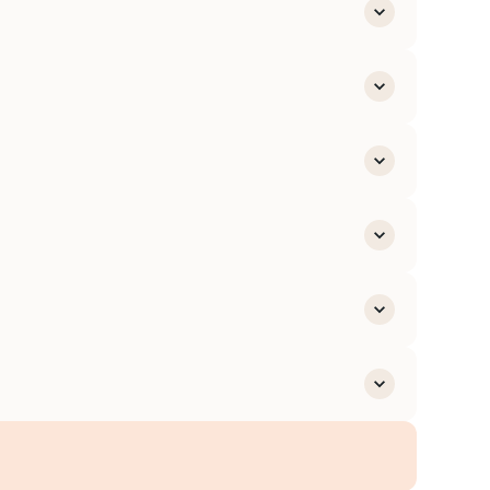
ants
ente
numérique)
is
ation
es
s pédagogiques
r
s innovantes