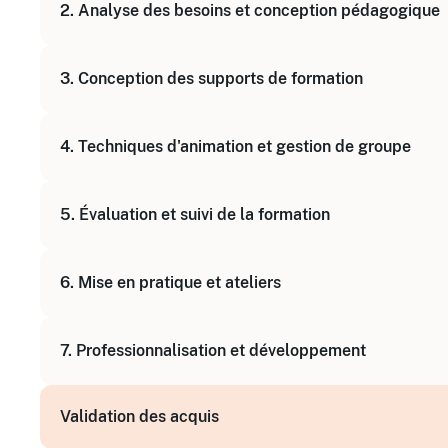
2. Analyse des besoins et conception pédagogique
Identifier les compétences clés du formateur
Analyser la demande et les besoins des appren
3. Conception des supports de formation
Définir des objectifs pédagogiques clairs
Construire une progression pédagogique cohér
Choisir et créer des supports adaptés (papier, 
4. Techniques d'animation et gestion de groupe
Utiliser les outils numériques pour la formation
Animer avec aisance en présentiel
5. Évaluation et suivi de la formation
Dynamiser les groupes et favoriser l'interactivité
Gérer les situations difficiles et les résistances
Mettre en place des outils d'évaluation des acqu
6. Mise en pratique et ateliers
Mesurer la satisfaction et l'efficacité de la form
Adapter et améliorer ses pratiques pédagogiqu
Exercices pratiques : élaboration de séquence
7. Professionnalisation et développement
Jeux de rôle et simulations d'animation
Analyse de cas et retours d'expérience
Préparer son plan d'action en tant que formateu
Validation des acquis
Intégrer les nouvelles technologies et méthode
Développer une posture réflexive et adaptative