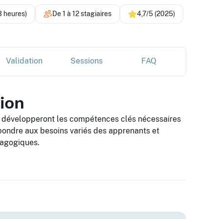
3 heures)
De 1 à 12 stagiaires
4,7/5 (2025)
Validation
Sessions
FAQ
tion
ts développeront les compétences clés nécessaires
pondre aux besoins variés des apprenants et
dagogiques.