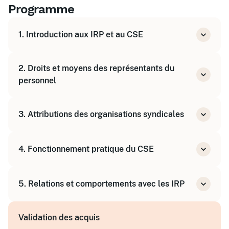
Programme
1. Introduction aux IRP et au CSE
Historique et contexte légal
2. Droits et moyens des représentants du
Rôle et composition du CSE
personnel
Présentation des délégations syndicales
Heures de délégation et liberté de
3. Attributions des organisations syndicales
déplacement
Statut protecteur et droit renforcé à la
Organisations syndicales représentatives et
formation
4. Fonctionnement pratique du CSE
non représentatives
Moyens matériels et financiers du CSE
Rôle des représentants syndicaux (RSS, RS
Préparation et animation des réunions
au CSE)
5. Relations et comportements avec les IRP
Consultation et information des salariés
Missions et négociation collective
Gestion des budgets et subventions
Adaptation selon les situations
Validation des acquis
Gestion des conflits et dialogue social