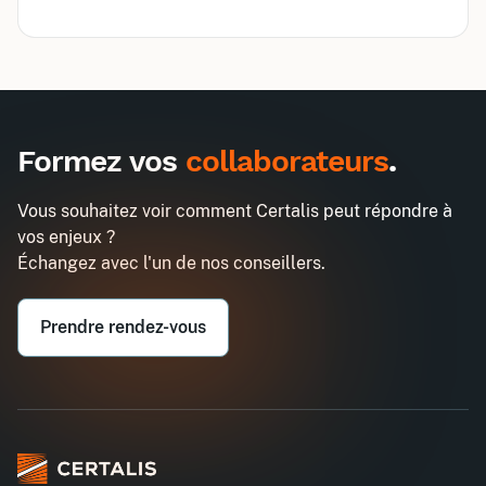
Inter
Intra
990€
2580€
A destination des entreprises uniquement
Formez vos
collaborateurs
.
Fonctionnement des IRP : CSE,
Demander un devis
délégations syndicales
Vous souhaitez voir comment Certalis peut répondre à
Entreprise*
vos enjeux ?
Échangez avec l'un de nos conseillers.
Email professionnel*
Prendre rendez-vous
Téléphone professionnel*