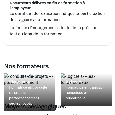
Documents délivrés en fin de formation à
l'employeur
Le certificat de réalisation indique la participation
du stagiaire à la formation
La feuille d’émargement atteste de la présence
tout au long de la formation
Nos formateurs
Marguerite F.
Sylvie R.
Formatrice en conduite
Formatrice en transition
de projets -
numérique et
perfectionnement
bureautique
secteur public
Moyens pédagogiques