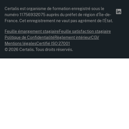
Certalis est organisme de formation enregistré sous le
numéro 11756932075 auprès du préfet de région d’Île-de-
France. Cet enregistrement ne vaut pas agrément de l’État.
Feuille émargement stagiaire
Feuille satisfaction stagiaire
Politique de Confidentialité
Règlement intérieur
CGV
Mentions légales
Certifié ISO 27001
© 2026 Certalis. Tous droits réservés.