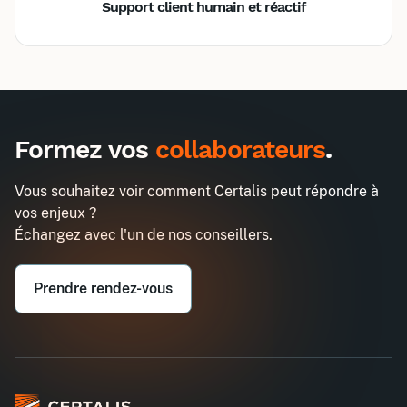
Support client humain et réactif
Inter
Intra
495€
1290€
A destination des entreprises uniquement
Formez vos
collaborateurs
.
Prévenir et faire face au harcèlement
Demander un devis
moral
Vous souhaitez voir comment Certalis peut répondre à
Entreprise*
vos enjeux ?
Échangez avec l'un de nos conseillers.
Email professionnel*
Prendre rendez-vous
Téléphone professionnel*