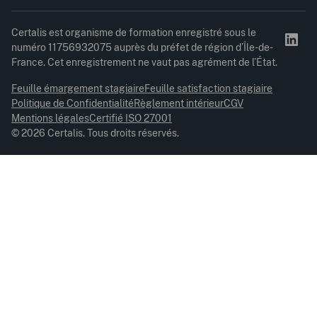
Certalis est organisme de formation enregistré sous le
numéro 11756932075 auprès du préfet de région d’Île-de-
France. Cet enregistrement ne vaut pas agrément de l’État.
Feuille émargement stagiaire
Feuille satisfaction stagiaire
Politique de Confidentialité
Règlement intérieur
CGV
Mentions légales
Certifié ISO 27001
© 2026 Certalis. Tous droits réservés.