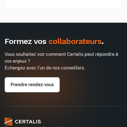
Inter
Intra
3960€
10320€
A destination des entreprises uniquement
Formez vos
collaborateurs
.
Elaborer le reporting de durabilité
Demander un devis
en conformité avec la CSRD
Vous souhaitez voir comment Certalis peut répondre à
Entreprise*
vos enjeux ?
Échangez avec l'un de nos conseillers.
Email professionnel*
Prendre rendez-vous
Téléphone professionnel*