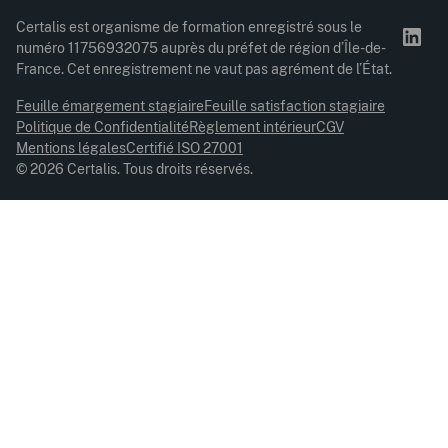
Certalis est organisme de formation enregistré sous le
numéro 11756932075 auprès du préfet de région d’Île-de-
France. Cet enregistrement ne vaut pas agrément de l’État.
Feuille émargement stagiaire
Feuille satisfaction stagiaire
Politique de Confidentialité
Règlement intérieur
CGV
Mentions légales
Certifié ISO 27001
© 2026 Certalis. Tous droits réservés.