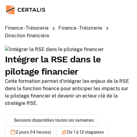
Finance - Trésorerie
Finance - Trésorerie
Direction financière
Intégrer la RSE dans le
pilotage financier
Cette formation permet d'intégrer les enjeux de la RSE
dans la fonction finance pour anticiper les impacts sur
le pilotage financier et devenir un acteur clé de la
stratégie RSE.
Sessions disponibles toutes les semaines
2 jours (14 heures)
De 1 à 12 stagiaires