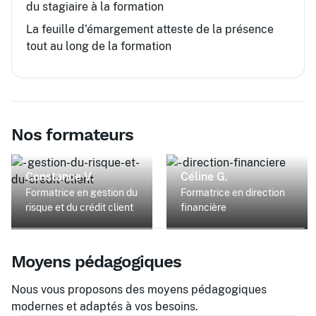
du stagiaire à la formation
La feuille d’émargement atteste de la présence
tout au long de la formation
Nos formateurs
Constance V.
Céline G.
Formatrice en gestion du
Formatrice en direction
risque et du crédit client
financière
Moyens pédagogiques
Nous vous proposons des moyens pédagogiques
modernes et adaptés à vos besoins.