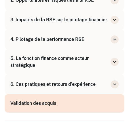
2. Opportunités et risques liés à la RSE
Rôle de la fonction finance dans la stratégie
RSE
Identification des risques financiers liés à la
3. Impacts de la RSE sur le pilotage financier
RSE
Opportunités de création de valeur durable
Intégration des critères extra-financiers
4. Pilotage de la performance RSE
Évolution vers la comptabilité intégrée
Définition des indicateurs clés
5. La fonction finance comme acteur
Mise en place de politiques et actions RSE
stratégique
Engagement de la fonction finance dans la
6. Cas pratiques et retours d'expérience
stratégie RSE
Communication et reporting RSE financier
Analyse d'impacts RSE sur des projets
Validation des acquis
financiers
Études de cas et échanges