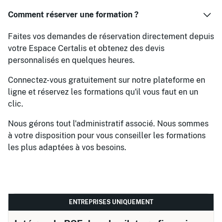
Comment réserver une formation ?
Faites vos demandes de réservation directement depuis
votre Espace Certalis et obtenez des devis
personnalisés en quelques heures.
Connectez-vous gratuitement sur notre plateforme en
ligne et réservez les formations qu'il vous faut en un
clic.
Nous gérons tout l'administratif associé. Nous sommes
à votre disposition pour vous conseiller les formations
les plus adaptées à vos besoins.
ENTREPRISES UNIQUEMENT