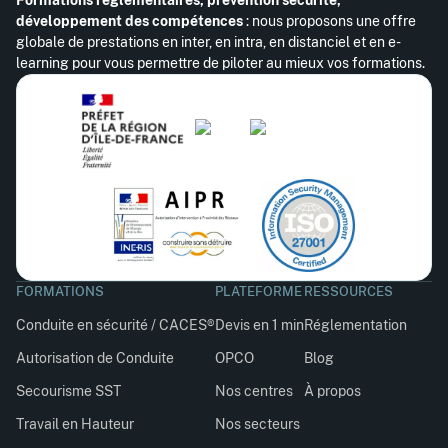
développement des compétences
: nous proposons une offre
globale de prestations en inter, en intra, en distanciel et en e-
learning pour vous permettre de piloter au mieux vos formations.
FORMATIONS
PLATEFORME
RESSOURCES
Conduite en sécurité / CACES®
Devis en 1 min
Réglementation
Autorisation de Conduite
OPCO
Blog
Secourisme SST
Nos centres
À propos
Travail en Hauteur
Nos secteurs