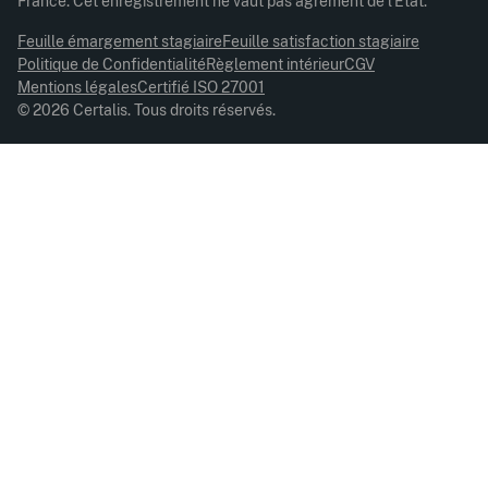
France. Cet enregistrement ne vaut pas agrément de l’État.
Feuille émargement stagiaire
Feuille satisfaction stagiaire
Politique de Confidentialité
Règlement intérieur
CGV
Mentions légales
Certifié ISO 27001
© 2026 Certalis. Tous droits réservés.