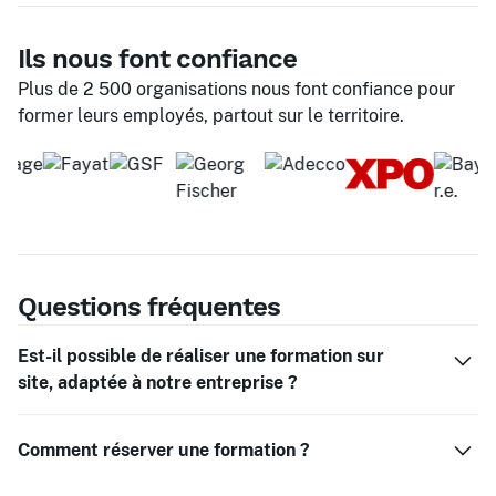
Ils nous font confiance
Plus de 2 500 organisations nous font confiance pour
former leurs employés, partout sur le territoire.
Questions fréquentes
Est-il possible de réaliser une formation sur
site, adaptée à notre entreprise ?
Oui, nous offrons des formations personnalisées qui
Comment réserver une formation ?
peuvent être dispensées directement sur votre lieu de
travail. Ces formations sur mesure permettent de traiter