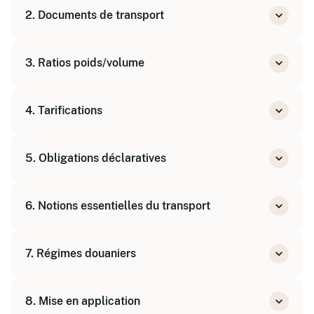
2. Documents de transport
Importance dans la logistique internationale
Types de documents
3. Ratios poids/volume
Rôle et importance
Calculs et implications
4. Tarifications
Méthodes de tarification
5. Obligations déclaratives
Analyse des coûts
Réglementations en vigueur
6. Notions essentielles du transport
Procédures à suivre
Incoterms®
7. Régimes douaniers
Régimes douaniers
Différents types
8. Mise en application
Impacts sur le transport