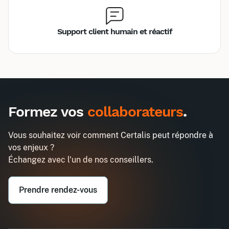
Support client humain et réactif
A destination des entreprises uniquement
Formez vos
collaborateurs
.
Maîtriser vos transports aériens et
maritimes
Vous souhaitez voir comment Certalis peut répondre à
Entreprise*
vos enjeux ?
Inter
Intra
990€
2580€
Échangez avec l'un de nos conseillers.
Email professionnel*
Demander un devis
Prendre rendez-vous
Téléphone professionnel*