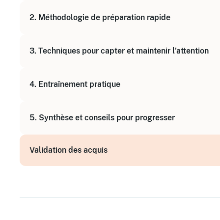
Comprendre l'enjeu du pitch en moins de 2 minu
2. Méthodologie de préparation rapide
Présentation du concept de desk pitch (pitch au
Apprendre à structurer son discours efficaceme
3. Techniques pour capter et maintenir l’attention
Identifier les messages clés à transmettre
Utiliser des techniques d'accroche
4. Entraînement pratique
Adapter son langage verbal et non-verbal
Exercices individuels de pitch
5. Synthèse et conseils pour progresser
Mises en situation collectives avec feedback
Résumé des bonnes pratiques
Validation des acquis
Conseils pour continuer à s'améliorer après la f