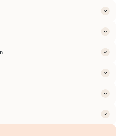
té sécurité
ment unique (DUERP)
tion
 et des managers
eur du travail
on
, etc.)
’alerte
entants
ntion efficace
ité
1)
reprise