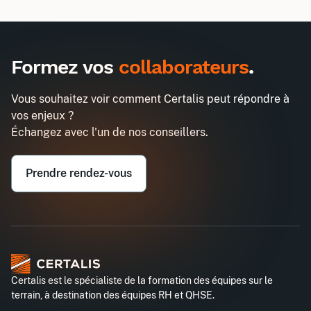
Inter
Intra
990€
2580€
A destination des entreprises uniquement
Formez vos
collaborateurs
.
La gestion du temps
Demander un devis
Entreprise*
Vous souhaitez voir comment Certalis peut répondre à
vos enjeux ?
Email professionnel*
Échangez avec l'un de nos conseillers.
Prendre rendez-vous
Téléphone professionnel*
Certalis est le spécialiste de la formation des équipes sur le
terrain, à destination des équipes RH et QHSE.