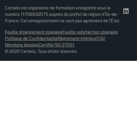
Certalis est organisme de formation enregistré sous le
numéro 11756932075 auprès du préfet de région d’Île-de-
France. Cet enregistrement ne vaut pas agrément de l’État.
Feuille émargement stagiaire
Feuille satisfaction stagiaire
Politique de Confidentialité
Règlement intérieur
CGV
Mentions légales
Certifié ISO 27001
© 2026 Certalis. Tous droits réservés.