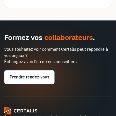
Inter
Intra
1485€
3870€
A destination des entreprises uniquement
Formez vos
collaborateurs
.
Excel Macros VBA - Niveau 1
Demander un devis
Entreprise*
Vous souhaitez voir comment Certalis peut répondre à
vos enjeux ?
Email professionnel*
Échangez avec l'un de nos conseillers.
Prendre rendez-vous
Téléphone professionnel*