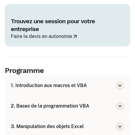
Trouvez une session pour votre
entreprise
Faire le devis en autonomie
Programme
1. Introduction aux macros et VBA
Comprendre l'intérêt des macros
2. Bases de la programmation VBA
Utiliser l'enregistreur de macros
Découvrir l'environnement de développement
Structure d'une macro
VBA (VBE)
3. Manipulation des objets Excel
Variables, types et constantes
Instructions conditionnelles (If, Select Case)