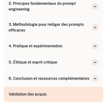
2. Principes fondamentaux du prompt
Fonctionnement de l’IA à partir d’un prompt
engineering
Structure et clarté des prompts
3. Méthodologie pour rédiger des prompts
Importance du contexte et de la précision
efficaces
Techniques pour formuler des requêtes
4. Pratique et expérimentation
adaptées
Exemples et corrections de prompts
Exercices interactifs pour mise en pratique
inefficaces
5. Éthique et esprit critique
Application sur projets personnels ou
professionnels
Utilisation responsable de l’IA générative
6. Conclusion et ressources complémentaires
Validation et analyse critique des résultats
obtenus
Synthèse des acquis
Validation des acquis
Conseils pour continuer à progresser