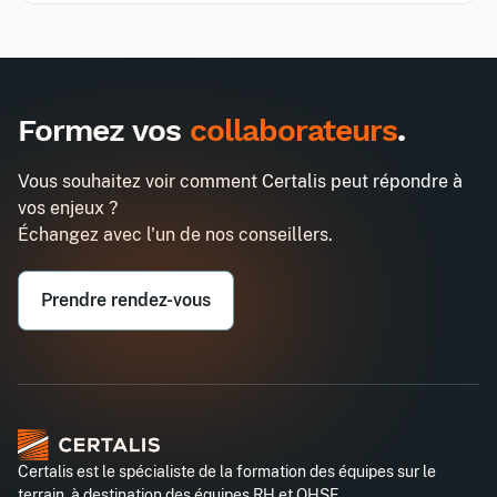
Inter
Intra
1485€
1290€
A destination des entreprises uniquement
Formez vos
collaborateurs
.
3h chrono pour écrire des prompts
Demander un devis
efficaces ou pour dialoguer avec l'IA
Vous souhaitez voir comment Certalis peut répondre à
Entreprise*
vos enjeux ?
Échangez avec l'un de nos conseillers.
Email professionnel*
Prendre rendez-vous
Téléphone professionnel*
Certalis est le spécialiste de la formation des équipes sur le
terrain, à destination des équipes RH et QHSE.