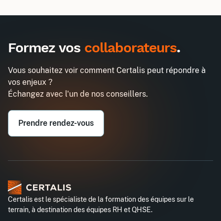
Inter
Intra
3960€
10320€
A destination des entreprises uniquement
Formez vos
collaborateurs
.
Elaborer le reporting de durabilité
Demander un devis
en conformité avec la CSRD
Vous souhaitez voir comment Certalis peut répondre à
Entreprise*
vos enjeux ?
Échangez avec l'un de nos conseillers.
Email professionnel*
Prendre rendez-vous
Téléphone professionnel*
Certalis est le spécialiste de la formation des équipes sur le
terrain, à destination des équipes RH et QHSE.