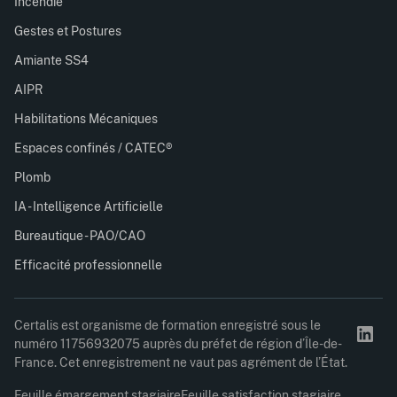
Incendie
Gestes et Postures
Amiante SS4
AIPR
Habilitations Mécaniques
Espaces confinés / CATEC®
Plomb
IA - Intelligence Artificielle
Bureautique - PAO/CAO
Efficacité professionnelle
Certalis est organisme de formation enregistré sous le
numéro 11756932075 auprès du préfet de région d’Île-de-
France. Cet enregistrement ne vaut pas agrément de l’État.
Feuille émargement stagiaire
Feuille satisfaction stagiaire