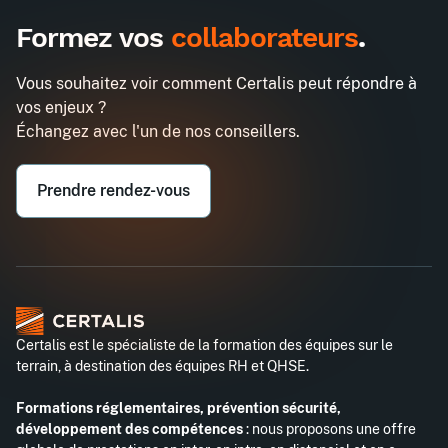
1485€
3870€
A destination des entreprises uniquement
Formez vos
collaborateurs
.
Finance pour dirigeants
Demander un devis
Entreprise*
Vous souhaitez voir comment Certalis peut répondre à
vos enjeux ?
Email professionnel*
Échangez avec l'un de nos conseillers.
Prendre rendez-vous
Téléphone professionnel*
Certalis est le spécialiste de la formation des équipes sur le
terrain, à destination des équipes RH et QHSE.
Formations réglementaires, prévention sécurité,
développement des compétences
: nous proposons une offre