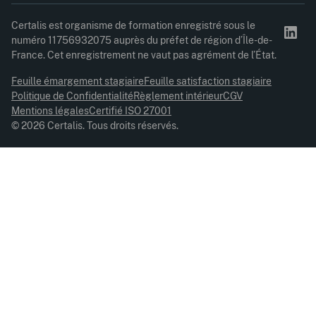
Certalis est organisme de formation enregistré sous le
numéro 11756932075 auprès du préfet de région d’Île-de-
France. Cet enregistrement ne vaut pas agrément de l’État.
Feuille émargement stagiaire
Feuille satisfaction stagiaire
Politique de Confidentialité
Règlement intérieur
CGV
Mentions légales
Certifié ISO 27001
© 2026 Certalis. Tous droits réservés.