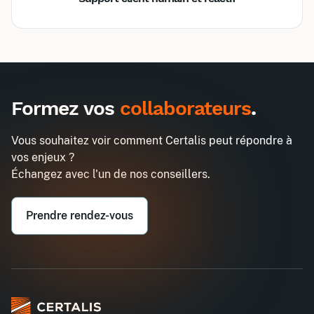
Inter
Intra
1485€
3870€
A destination des entreprises uniquement
Formez vos
collaborateurs
.
DevOps Foundation
Demander un devis
Entreprise*
Vous souhaitez voir comment Certalis peut répondre à
vos enjeux ?
Email professionnel*
Échangez avec l'un de nos conseillers.
Prendre rendez-vous
Téléphone professionnel*