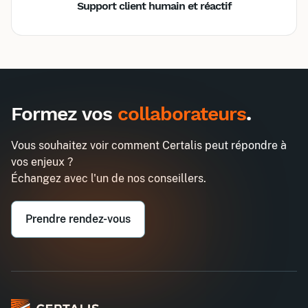
Support client humain et réactif
Inter
Intra
990€
2580€
A destination des entreprises uniquement
Formez vos
collaborateurs
.
Formation certifiante Scrum Master
Demander un devis
Entreprise*
Vous souhaitez voir comment Certalis peut répondre à
vos enjeux ?
Email professionnel*
Échangez avec l'un de nos conseillers.
Prendre rendez-vous
Téléphone professionnel*