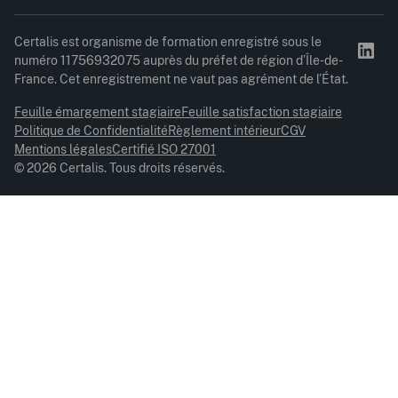
Certalis est organisme de formation enregistré sous le
numéro 11756932075 auprès du préfet de région d’Île-de-
France. Cet enregistrement ne vaut pas agrément de l’État.
Feuille émargement stagiaire
Feuille satisfaction stagiaire
Politique de Confidentialité
Règlement intérieur
CGV
Mentions légales
Certifié ISO 27001
© 2026 Certalis. Tous droits réservés.