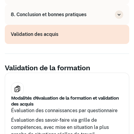
Stratégies pour réussir la certification
Jeux sérieux (Serious Games) pour appliquer
8. Conclusion et bonnes pratiques
Scrum
Cas pratiques de gestion de backlog et
Retours d'expérience
planification
Validation des acquis
Conseils pour le rôle de Product Owner au
quotidien
Validation de la formation
Modalités d’évaluation de la formation et validation
des acquis
Évaluation des connaissances par questionnaire
Évaluation des savoir-faire via grille de
compétences, avec mise en situation la plus