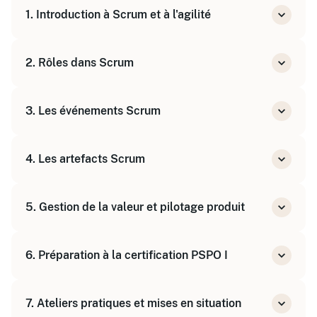
1. Introduction à Scrum et à l'agilité
Origines et principes de l'agilité
2. Rôles dans Scrum
Le Manifeste Agile
Vue d'ensemble du cadre Scrum
Le Product Owner : missions et responsabilités
3. Les événements Scrum
Le Scrum Master
L'équipe de développement
Sprint Planning
4. Les artefacts Scrum
Daily Scrum
Sprint Review
Product Backlog : contenu, gestion et
Sprint Retrospective
5. Gestion de la valeur et pilotage produit
priorisation
Sprint Backlog
Définir la vision produit
Définition de Done
6. Préparation à la certification PSPO I
Techniques de priorisation (ex : ROI, valeur
business)
Présentation de l'examen
Story Mapping et rédaction des User Stories
7. Ateliers pratiques et mises en situation
Exercices pratiques et QCM