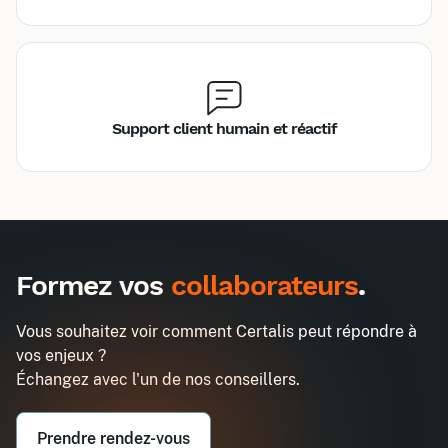
Support client humain et réactif
Inter
Intra
990€
2580€
A destination des entreprises uniquement
Formez vos
collaborateurs
.
Formation certifiante Scrum Product
Demander un devis
Owner
Vous souhaitez voir comment Certalis peut répondre à
Entreprise*
vos enjeux ?
Échangez avec l'un de nos conseillers.
Email professionnel*
Prendre rendez-vous