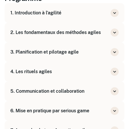
1. Introduction à l'agilité
Historique et contexte des méthodes agiles
2. Les fondamentaux des méthodes agiles
Les 4 valeurs et 12 principes du Manifeste
Agile
Présentation des principales méthodes :
3. Planification et pilotage agile
Scrum, Kanban, Lean, XP
Les rôles clés : Product Owner, Scrum Master,
Construction et mise à jour du tableau de bord
équipe
4. Les rituels agiles
de pilotage
Planification itérative et gestion des priorités
Revue de sprint
5. Communication et collaboration
Rétrospective
Daily stand-up
Favoriser l'intelligence collective
6. Mise en pratique par serious game
Gestion des interactions et des feedbacks
Simulation d'un projet agile