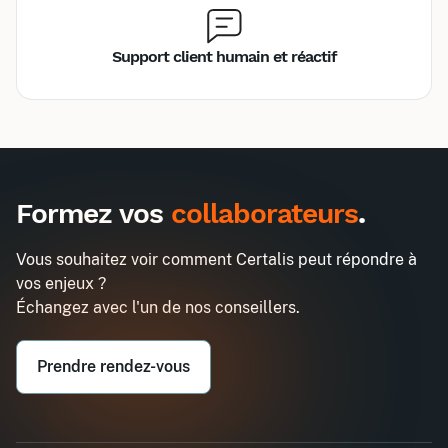
Support client humain et réactif
Inter
Intra
990€
2580€
A destination des entreprises uniquement
Formez vos
collaborateurs
.
Gestion de projet agile - Les
Demander un devis
fondamentaux
Vous souhaitez voir comment Certalis peut répondre à
Entreprise*
vos enjeux ?
Échangez avec l'un de nos conseillers.
Email professionnel*
Prendre rendez-vous
Téléphone professionnel*