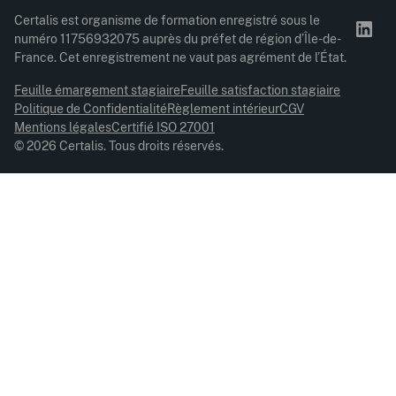
Certalis est organisme de formation enregistré sous le
numéro 11756932075 auprès du préfet de région d’Île-de-
France. Cet enregistrement ne vaut pas agrément de l’État.
Feuille émargement stagiaire
Feuille satisfaction stagiaire
Politique de Confidentialité
Règlement intérieur
CGV
Mentions légales
Certifié ISO 27001
© 2026 Certalis. Tous droits réservés.