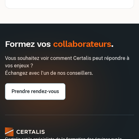
Inter
Intra
495€
1290€
A destination des entreprises uniquement
Formez vos
collaborateurs
.
Optimiser ses écrits professionnels
Demander un devis
grâce à l’IA
Vous souhaitez voir comment Certalis peut répondre à
Entreprise*
vos enjeux ?
Échangez avec l'un de nos conseillers.
Email professionnel*
Prendre rendez-vous
Téléphone professionnel*