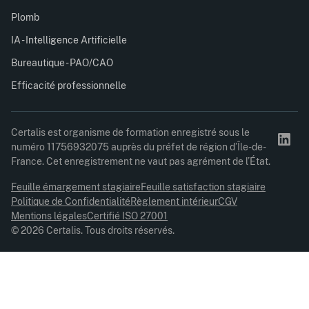
Plomb
IA - Intelligence Artificielle
Bureautique - PAO/CAO
Efficacité professionnelle
Certalis est organisme de formation enregistré sous le
numéro 11756932075 auprès du préfet de région d’Île-de-
France. Cet enregistrement ne vaut pas agrément de l’État.
Feuille émargement stagiaire
Feuille satisfaction stagiaire
Politique de Confidentialité
Règlement intérieur
CGV
Mentions légales
Certifié ISO 27001
© 2026 Certalis. Tous droits réservés.