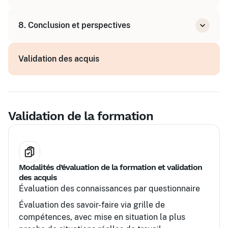
(portée, engagement, leads)
Études de cas d'entreprises ayant déployé un
Ajustements et amélioration continue du
8. Conclusion et perspectives
programme avec succès
programme
Exercices d'application et mises en situation
Intégration du programme dans la stratégie
Validation des acquis
globale de communication
Développement du personal branding des
collaborateurs
Perspectives d'évolution et pérennisation du
programme
Validation de la formation
Modalités d’évaluation de la formation et validation
des acquis
Évaluation des connaissances par questionnaire
Évaluation des savoir-faire via grille de
compétences, avec mise en situation la plus