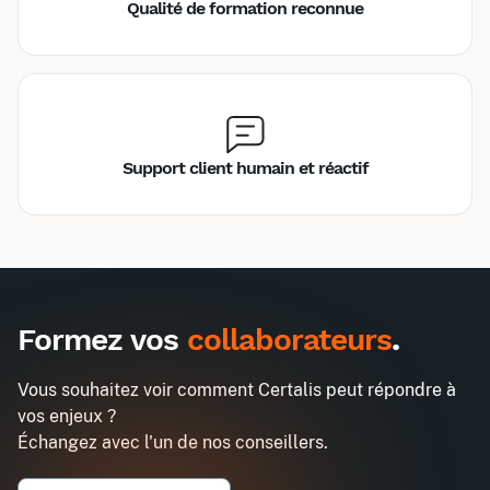
Qualité de formation reconnue
Support client humain et réactif
Inter
Intra
495€
1290€
A destination des entreprises uniquement
Formez vos
collaborateurs
.
Déployer un programme d'Employee
Demander un devis
Advocacy
Vous souhaitez voir comment Certalis peut répondre à
Entreprise*
vos enjeux ?
Échangez avec l'un de nos conseillers.
Email professionnel*