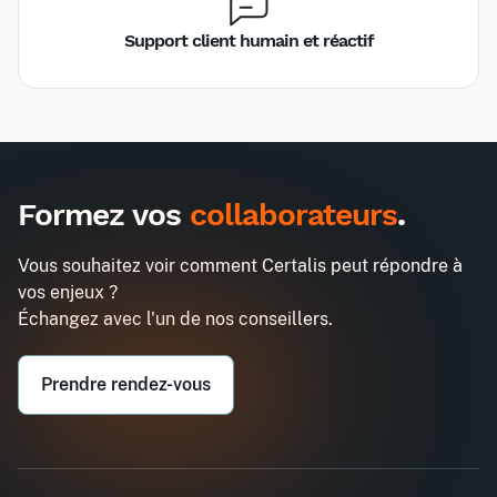
Support client humain et réactif
Inter
Intra
3465€
9030€
A destination des entreprises uniquement
Formez vos
collaborateurs
.
Gestionnaire paie et administration
Demander un devis
du personnel
Vous souhaitez voir comment Certalis peut répondre à
Entreprise*
vos enjeux ?
Échangez avec l'un de nos conseillers.
Email professionnel*
Prendre rendez-vous
Téléphone professionnel*