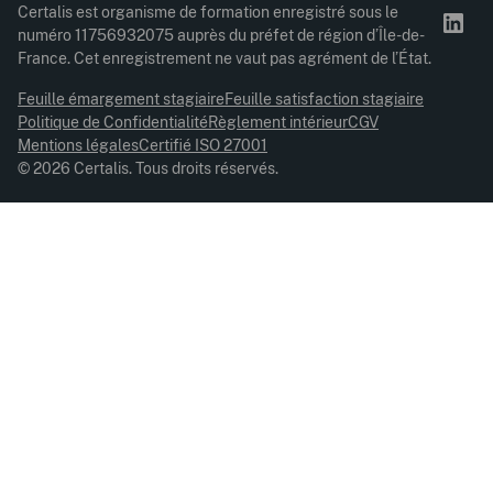
Certalis est organisme de formation enregistré sous le
numéro 11756932075 auprès du préfet de région d’Île-de-
France. Cet enregistrement ne vaut pas agrément de l’État.
Feuille émargement stagiaire
Feuille satisfaction stagiaire
Politique de Confidentialité
Règlement intérieur
CGV
Mentions légales
Certifié ISO 27001
© 2026 Certalis. Tous droits réservés.