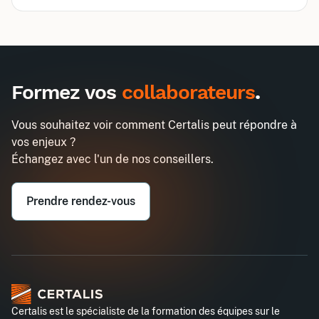
Inter
Intra
495€
1290€
A destination des entreprises uniquement
Formez vos
collaborateurs
.
Faire un planning avec Microsoft
Demander un devis
Project Plan
Vous souhaitez voir comment Certalis peut répondre à
Entreprise*
vos enjeux ?
Échangez avec l'un de nos conseillers.
Email professionnel*
Prendre rendez-vous
Téléphone professionnel*
Certalis est le spécialiste de la formation des équipes sur le