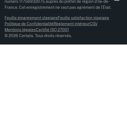
numéro 11756932075 auprès du préfet de région d’Île-de-
France. Cet enregistrement ne vaut pas agrément de l’État.
Feuille émargement stagiaire
Feuille satisfaction stagiaire
Politique de Confidentialité
Règlement intérieur
CGV
Mentions légales
Certifié ISO 27001
© 2026 Certalis. Tous droits réservés.