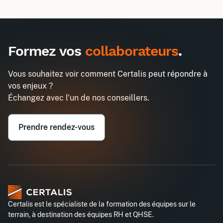
Inter
Intra
495€
1290€
A destination des entreprises uniquement
Formez vos
collaborateurs
.
Manager le bien-être au travail dans
Demander un devis
son équipe
Vous souhaitez voir comment Certalis peut répondre à
Entreprise*
vos enjeux ?
Échangez avec l'un de nos conseillers.
Email professionnel*
Prendre rendez-vous
Téléphone professionnel*
Certalis est le spécialiste de la formation des équipes sur le
terrain, à destination des équipes RH et QHSE.